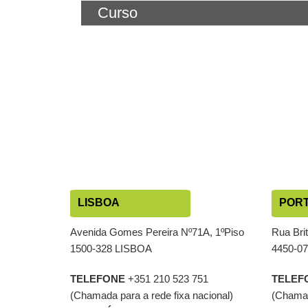
Curso
LISBOA
POR
Avenida Gomes Pereira Nº71A, 1ºPiso
Rua Bri
1500-328 LISBOA
4450-0
TELEFONE
+351 210 523 751
TELEF
(Chamada para a rede fixa nacional)
(Chamad